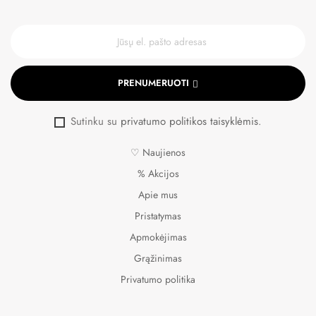
PRENUMERUOTI
Sutinku su
privatumo politikos taisyklėmis
.
♡ Naujienos
% Akcijos
Apie mus
Pristatymas
Apmokėjimas
Grąžinimas
Privatumo politika