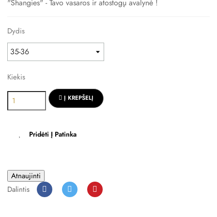
"Shangies" - Tavo vasaros ir atostogų avalynė !
Dydis
Kiekis
Į KREPŠELĮ
Pridėti Į Patinka
Dalintis