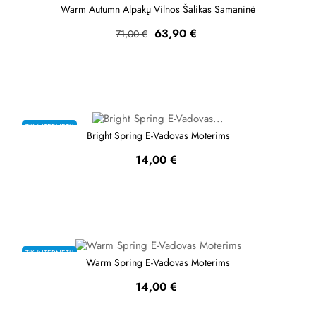
Warm Autumn Alpakų Vilnos Šalikas Samaninė
Bazinė
Kaina
63,90 €
71,00 €
kaina
TIK INTERNETU
Bright Spring E-Vadovas Moterims
Kaina
14,00 €
TIK INTERNETU
Warm Spring E-Vadovas Moterims
Kaina
14,00 €