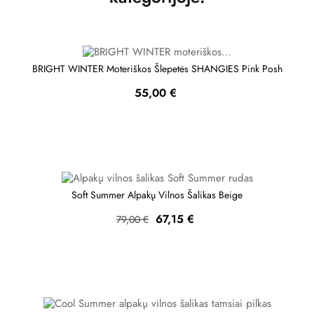
BRIGHT WINTER Moteriškos Šlepetės SHANGIES Pink Posh
Kaina
55,00 €
Soft Summer Alpakų Vilnos Šalikas Beige
Bazinė
Kaina
67,15 €
79,00 €
kaina