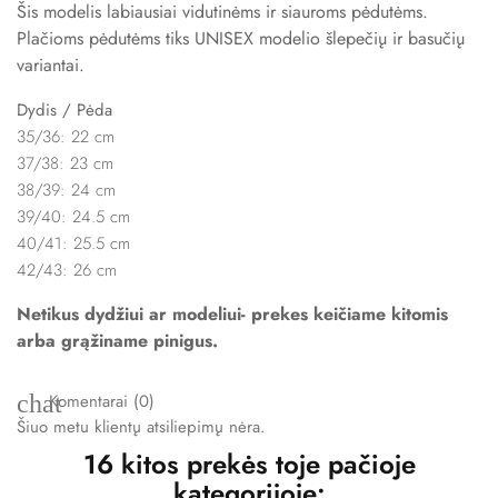
Šis modelis labiausiai vidutinėms ir siauroms pėdutėms.
Plačioms pėdutėms tiks UNISEX modelio šlepečių ir basučių
variantai.
Dydis / Pėda
35/36: 22 cm
37/38: 23 cm
38/39: 24 cm
39/40: 24.5 cm
40/41: 25.5 cm
42/43: 26 cm
Netikus dydžiui ar modeliui- prekes keičiame kitomis
arba grąžiname pinigus.
chat
Komentarai (0)
Šiuo metu klientų atsiliepimų nėra.
16 kitos prekės toje pačioje
kategorijoje: