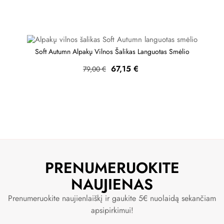
Soft Autumn Alpakų Vilnos Šalikas Languotas Smėlio
Bazinė
Kaina
67,15 €
79,00 €
kaina
PRENUMERUOKITE
NAUJIENAS
Prenumeruokite naujienlaiškį ir gaukite 5€ nuolaidą sekančiam
apsipirkimui!