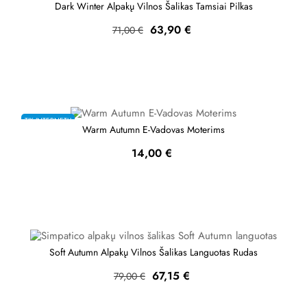
Dark Winter Alpakų Vilnos Šalikas Tamsiai Pilkas
Bazinė
Kaina
63,90 €
71,00 €
kaina
TIK INTERNETU
Warm Autumn E-Vadovas Moterims
Kaina
14,00 €
Soft Autumn Alpakų Vilnos Šalikas Languotas Rudas
Bazinė
Kaina
67,15 €
79,00 €
kaina