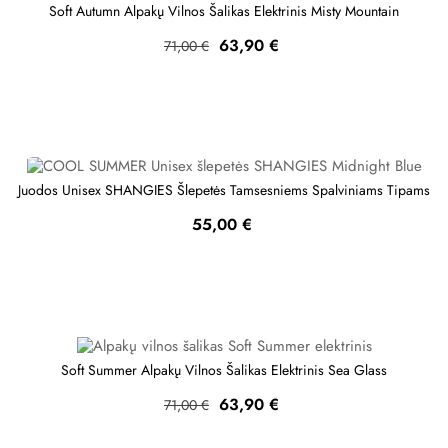
Soft Autumn Alpakų Vilnos Šalikas Elektrinis Misty Mountain
Bazinė
Kaina
63,90 €
71,00 €
kaina
Juodos Unisex SHANGIES Šlepetės Tamsesniems Spalviniams Tipams
Kaina
55,00 €
Soft Summer Alpakų Vilnos Šalikas Elektrinis Sea Glass
Bazinė
Kaina
63,90 €
71,00 €
kaina