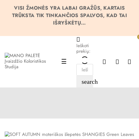
VISI ŽMONĖS YRA LABAI GRAŽŪS, KARTAIS
TRŪKSTA TIK TINKANČIOS SPALVOS, KAD TAI
IŠRYŠKĖTŲ...
Ieškoti
prekių:
Toggle
☰
navigation
search