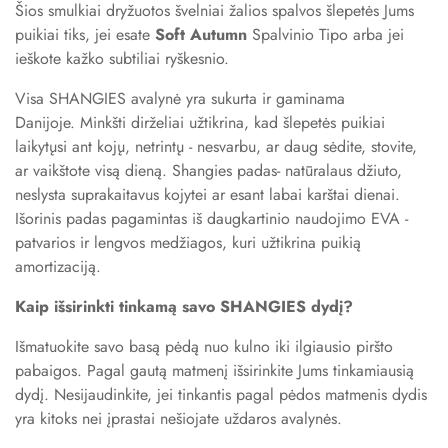
Šios smulkiai dryžuotos švelniai žalios spalvos šlepetės Jums
puikiai tiks, jei esate
Soft Autumn
Spalvinio Tipo arba jei
ieškote kažko subtiliai ryškesnio.
Visa SHANGIES avalynė yra sukurta ir gaminama
Danijoje. Minkšti dirželiai užtikrina, kad šlepetės puikiai
laikytųsi ant kojų, netrintų - nesvarbu, ar daug sėdite, stovite,
ar vaikštote visą dieną. Shangies padas- natūralaus džiuto,
neslysta suprakaitavus kojytei ar esant labai karštai dienai.
Išorinis padas pagamintas iš daugkartinio naudojimo EVA -
patvarios ir lengvos medžiagos, kuri užtikrina puikią
amortizaciją.
Kaip išsirinkti tinkamą savo SHANGIES dydį?
Išmatuokite savo basą pėdą nuo kulno iki ilgiausio piršto
pabaigos. Pagal gautą matmenį išsirinkite Jums tinkamiausią
dydį. Nesijaudinkite, jei tinkantis pagal pėdos matmenis dydis
yra kitoks nei įprastai nešiojate uždaros avalynės.