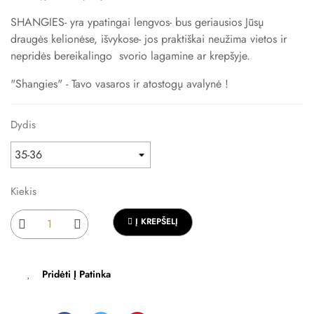
SHANGIES- yra ypatingai lengvos- bus geriausios Jūsų
draugės kelionėse, išvykose- jos praktiškai neužima vietos ir
nepridės bereikalingo svorio lagamine ar krepšyje.
"Shangies" - Tavo vasaros ir atostogų avalynė !
Dydis
Kiekis
Į KREPŠELĮ
Pridėti Į Patinka