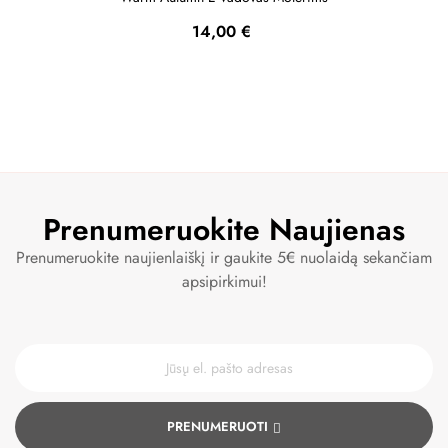
Kaina
14,00 €
Prenumeruokite Naujienas
Prenumeruokite naujienlaiškį ir gaukite 5€ nuolaidą sekančiam
apsipirkimui!
PRENUMERUOTI