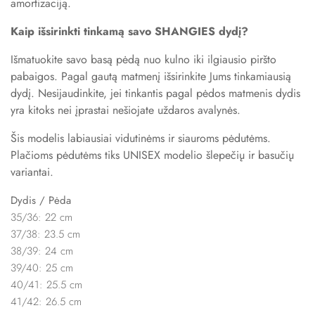
amortizaciją.
Kaip išsirinkti tinkamą savo SHANGIES dydį?
Išmatuokite savo basą pėdą nuo kulno iki ilgiausio piršto
pabaigos. Pagal gautą matmenį išsirinkite Jums tinkamiausią
dydį. Nesijaudinkite, jei tinkantis pagal pėdos matmenis dydis
yra kitoks nei įprastai nešiojate uždaros avalynės.
Šis modelis labiausiai vidutinėms ir siauroms pėdutėms.
Plačioms pėdutėms tiks UNISEX modelio šlepečių ir basučių
variantai.
Dydis / Pėda
35/36: 22 cm
37/38: 23.5 cm
38/39: 24 cm
39/40: 25 cm
40/41: 25.5 cm
41/42: 26.5 cm