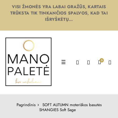
VISI ŽMONĖS YRA LABAI GRAŽŪS, KARTAIS
TRŪKSTA TIK TINKANČIOS SPALVOS, KAD TAI
IŠRYŠKĖTŲ...
Toggle
0
☰
navigation
Pagrindinis
SOFT AUTUMN moteriškos basutės
SHANGIES Soft Sage