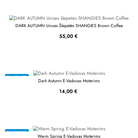
DARK AUTUMN Unisex Šlepetės SHANGIES Brown Coffee
Kaina
55,00 €
TIK INTERNETU
Dark Autumn E-Vadovas Moterims
Kaina
14,00 €
TIK INTERNETU
Warm Spring E-Vadovas Moterims