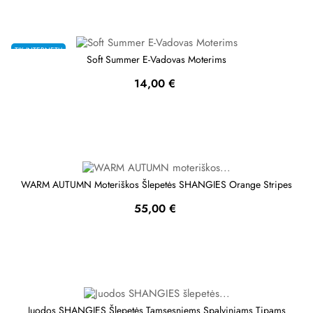
TIK INTERNETU
Soft Summer E-Vadovas Moterims
Kaina
14,00 €
WARM AUTUMN Moteriškos Šlepetės SHANGIES Orange Stripes
Kaina
55,00 €
Juodos SHANGIES Šlepetės Tamsesniems Spalviniams Tipams