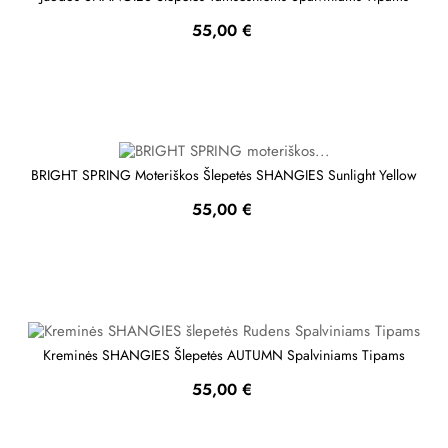
Kaina
55,00 €
BRIGHT SPRING Moteriškos Šlepetės SHANGIES Sunlight Yellow
Kaina
55,00 €
Kreminės SHANGIES Šlepetės AUTUMN Spalviniams Tipams
Kaina
55,00 €