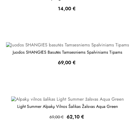
Kaina
14,00 €
Juodos SHANGIES Basutės Tamsesniems Spalviniams Tipams
Kaina
69,00 €
Light Summer Alpakų Vilnos Šalikas Žalsvas Aqua Green
Bazinė
Kaina
62,10 €
69,00 €
kaina