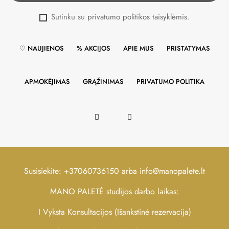
Sutinku su
privatumo politikos taisyklėmis
.
♡ NAUJIENOS
% AKCIJOS
APIE MUS
PRISTATYMAS
APMOKĖJIMAS
GRĄŽINIMAS
PRIVATUMO POLITIKA
Susisiekite: +37060736150 arba info@manopalete.lt
MANO PALETĖ studijos darbo laikas:
I
Vyksta Konsultacijos (Išankstinė rezervacija)