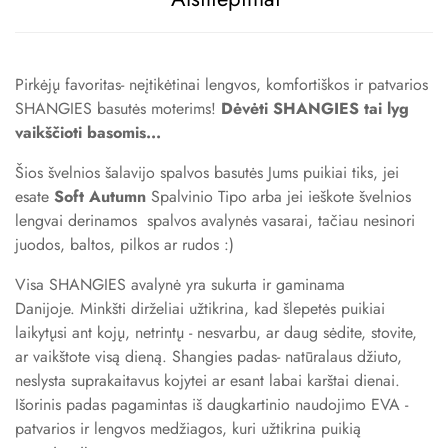
Pirkėjų favoritas- neįtikėtinai lengvos, komfortiškos ir patvarios
SHANGIES basutės moterims!
Dėvėti SHANGIES tai lyg
vaikščioti basomis...
Šios švelnios šalavijo spalvos basutės Jums puikiai tiks, jei
esate
Soft Autumn
Spalvinio Tipo arba jei ieškote švelnios
lengvai derinamos spalvos avalynės vasarai, tačiau nesinori
juodos, baltos, pilkos ar rudos :)
Visa SHANGIES avalynė yra sukurta ir gaminama
Danijoje. Minkšti dirželiai užtikrina, kad šlepetės puikiai
laikytųsi ant kojų, netrintų - nesvarbu, ar daug sėdite, stovite,
ar vaikštote visą dieną. Shangies padas- natūralaus džiuto,
neslysta suprakaitavus kojytei ar esant labai karštai dienai.
Išorinis padas pagamintas iš daugkartinio naudojimo EVA -
patvarios ir lengvos medžiagos, kuri užtikrina puikią