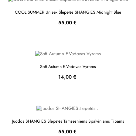
COOL SUMMER Unisex Šlepetės SHANGIES Midnight Blue
Kaina
55,00 €
Soft Autumn E-Vadovas Vyrams
Kaina
14,00 €
Juodos SHANGIES Šlepetės Tamsesniems Spalviniams Tipams
Kaina
55,00 €