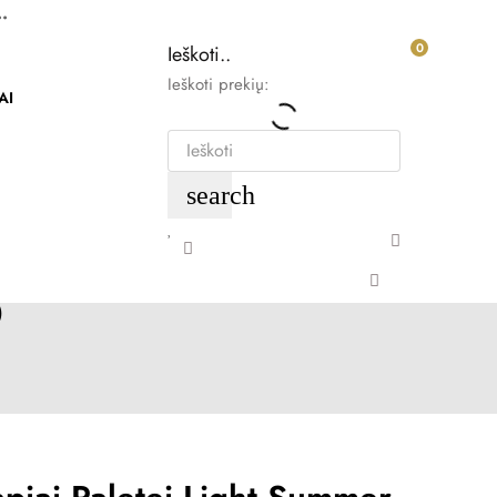
.
0
Ieškoti..
Ieškoti prekių:
AI
search
)