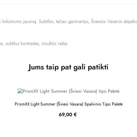
us linksmumo jausmą. Subtilūs, tačiau gaivinantys, Šviesios Vasaros atspalvi
os, subtilus kontrastas, smulkūs raštai.
Jums taip pat gali patikti
PrismXII Light Summer (Šviesi Vasara) Spalvinio Tipo Paletė
Kaina
69,00 €